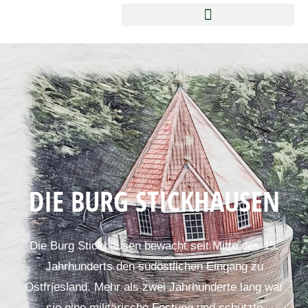
DIE BURG STICKHAUSEN
Die Burg Stickhausen bewacht seit Mitte des 15.
Jahrhunderts den südöstlichen Eingang zu
Ostfriesland. Mehr als zwei Jahrhunderte lang war
sie eine militärische Festung und schützte